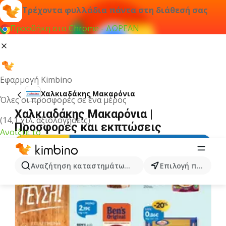
Τρέχοντα φυλλάδια πάντα στη διάθεσή σας
Προσθήκη στο Chrome - ΔΩΡΕΑΝ
Εφαρμογή Kimbino
Χαλκιαδάκης Μακαρόνια
Όλες οι προσφορές σε ένα μέρος
Χαλκιαδάκης Μακαρόνια |
(14,1 χιλ. αξιολογήσεις)
Προσφορές και εκπτώσεις
Ανοίξτε το
Αναζήτηση καταστημάτων, κατηγοριών, προϊόντων...
Επιλογή πόλης