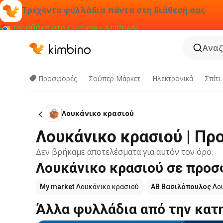
Τρέχοντα φυλλάδια πάντα στη διάθεσή σας
Προσθήκη στο Chrome - ΔΩΡΕΑΝ
Αναζ
Προσφορές
Σούπερ Μάρκετ
Hλεκτρονικά
Σπίτι
Λουκάνικο κρασιού
Λουκάνικο κρασιού | Πρ
Δεν βρήκαμε αποτελέσματα για αυτόν τον όρο.
Λουκάνικο κρασιού σε προσφ
My market
Λουκάνικο κρασιού
ΑΒ Βασιλόπουλος
Λου
Άλλα φυλλάδια από την κατ