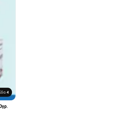
λίδα
4
0γρ.