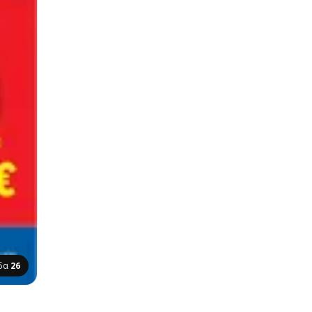
ίδα
26