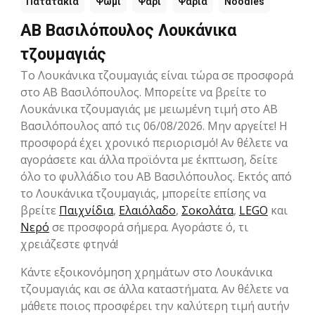
Πατατάκια
Ψωμί
Ψάρι
Ψάρια
Noodles
ΑΒ Βασιλόπουλος Λουκάνικα
τζουμαγιάς
Το Λουκάνικα τζουμαγιάς είναι τώρα σε προσφορά
στο ΑΒ Βασιλόπουλος. Μπορείτε να βρείτε το
Λουκάνικα τζουμαγιάς με μειωμένη τιμή στο ΑΒ
Βασιλόπουλος από τις 06/08/2026. Μην αργείτε! Η
προσφορά έχει χρονικό περιορισμό! Αν θέλετε να
αγοράσετε και άλλα προϊόντα με έκπτωση, δείτε
όλο το φυλλάδιο του ΑΒ Βασιλόπουλος. Εκτός από
το Λουκάνικα τζουμαγιάς, μπορείτε επίσης να
βρείτε
Παιχνίδια
,
Ελαιόλαδο
,
Σοκολάτα
,
LEGO
και
Νερό
σε προσφορά σήμερα. Αγοράστε ό, τι
χρειάζεστε φτηνά!
Κάντε εξοικονόμηση χρημάτων στο Λουκάνικα
τζουμαγιάς και σε άλλα καταστήματα. Αν θέλετε να
μάθετε ποιος προσφέρει την καλύτερη τιμή αυτήν