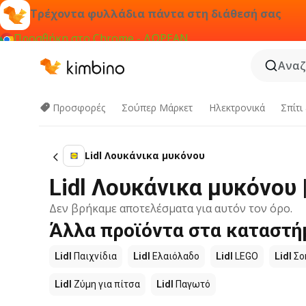
Τρέχοντα φυλλάδια πάντα στη διάθεσή σας
Προσθήκη στο Chrome - ΔΩΡΕΑΝ
Αναζ
Προσφορές
Σούπερ Μάρκετ
Hλεκτρονικά
Σπίτι
Lidl Λουκάνικα μυκόνου
Lidl Λουκάνικα μυκόνου
Δεν βρήκαμε αποτελέσματα για αυτόν τον όρο.
Άλλα προϊόντα στα καταστήμ
Lidl
Παιχνίδια
Lidl
Ελαιόλαδο
Lidl
LEGO
Lidl
Σο
Lidl
Ζύμη για πίτσα
Lidl
Παγωτό