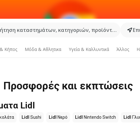
ήτηση καταστημάτων, κατηγοριών, προϊόντων...
Επ
 & Κήπος
Μόδα & Aθλητικα
Υγεία & Καλλυντικά
Άλλος
Η
 | Προσφορές και εκπτώσεις
ατα Lidl
κολάτα
Lidl
Sushi
Lidl
Νερό
Lidl
Nintendo Switch
Lidl
Γλυ