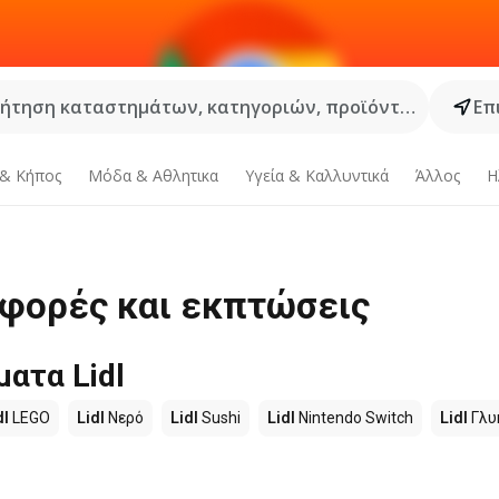
ήτηση καταστημάτων, κατηγοριών, προϊόντων...
Επ
 & Κήπος
Μόδα & Aθλητικα
Υγεία & Καλλυντικά
Άλλος
Η
σφορές και εκπτώσεις
ατα Lidl
dl
LEGO
Lidl
Νερό
Lidl
Sushi
Lidl
Nintendo Switch
Lidl
Γλυ