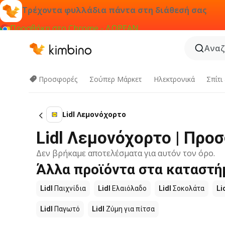
Τρέχοντα φυλλάδια πάντα στη διάθεσή σας
Προσθήκη στο Chrome - ΔΩΡΕΑΝ
Αναζ
Προσφορές
Σούπερ Μάρκετ
Hλεκτρονικά
Σπίτι
Lidl Λεμονόχορτο
Lidl Λεμονόχορτο | Προ
Δεν βρήκαμε αποτελέσματα για αυτόν τον όρο.
Άλλα προϊόντα στα καταστήμ
Lidl
Παιχνίδια
Lidl
Ελαιόλαδο
Lidl
Σοκολάτα
Li
Lidl
Παγωτό
Lidl
Ζύμη για πίτσα