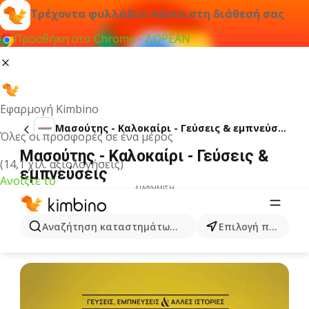
Τρέχοντα φυλλάδια πάντα στη διάθεσή σας
Προσθήκη στο Chrome - ΔΩΡΕΑΝ
Εφαρμογή Kimbino
Μασούτης - Καλοκαίρι - Γεύσεις & εμπνεύσεις
Όλες οι προσφορές σε ένα μέρος
Μασούτης - Καλοκαίρι - Γεύσεις &
(14,1 χιλ. αξιολογήσεις)
εμπνεύσεις
Ανοίξτε το
ΔΙΑΦΉΜΙΣΗ
Αναζήτηση καταστημάτων, κατηγοριών, προϊόντων...
Επιλογή πόλης