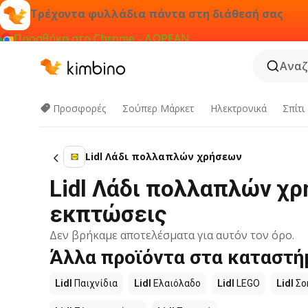
Τρέχοντα φυλλάδια πάντα στη διάθεσή σας
Προσθήκη στο Chrome - ΔΩΡΕΑΝ
Αναζ
Προσφορές
Σούπερ Μάρκετ
Hλεκτρονικά
Σπίτι
Lidl Λάδι πολλαπλών χρήσεων
Lidl Λάδι πολλαπλών χρ
εκπτώσεις
Δεν βρήκαμε αποτελέσματα για αυτόν τον όρο.
Άλλα προϊόντα στα καταστήμ
Lidl
Παιχνίδια
Lidl
Ελαιόλαδο
Lidl
LEGO
Lidl
Σο