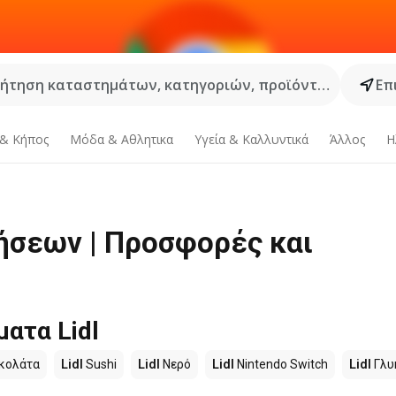
ήτηση καταστημάτων, κατηγοριών, προϊόντων...
Επ
 & Κήπος
Μόδα & Aθλητικα
Υγεία & Καλλυντικά
Άλλος
Η
ήσεων | Προσφορές και
ατα Lidl
κολάτα
Lidl
Sushi
Lidl
Νερό
Lidl
Nintendo Switch
Lidl
Γλυ