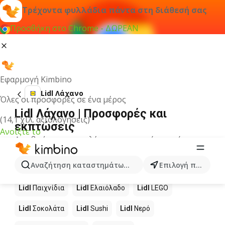
Τρέχοντα φυλλάδια πάντα στη διάθεσή σας
Προσθήκη στο Chrome - ΔΩΡΕΑΝ
Εφαρμογή Kimbino
Lidl Λάχανο
Όλες οι προσφορές σε ένα μέρος
Lidl Λάχανο | Προσφορές και
(14,1 χιλ. αξιολογήσεις)
εκπτώσεις
Ανοίξτε το
Δεν βρήκαμε αποτελέσματα για αυτόν τον όρο.
Άλλα προϊόντα στα καταστήματα
Αναζήτηση καταστημάτων, κατηγοριών, προϊόντων...
Επιλογή πόλης
Lidl
Lidl
Παιχνίδια
Lidl
Ελαιόλαδο
Lidl
LEGO
Lidl
Σοκολάτα
Lidl
Sushi
Lidl
Νερό