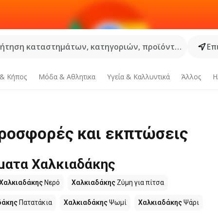
ήτηση καταστημάτων, κατηγοριών, προϊόντων...
Επ
 & Κήπος
Μόδα & Aθλητικα
Υγεία & Καλλυντικά
Άλλος
Η
Προσφορές και εκπτώσεις
ματα Χαλκιαδάκης
Χαλκιαδάκης
Νερό
Χαλκιαδάκης
Ζύμη για πίτσα
δάκης
Πατατάκια
Χαλκιαδάκης
Ψωμί
Χαλκιαδάκης
Ψάρι