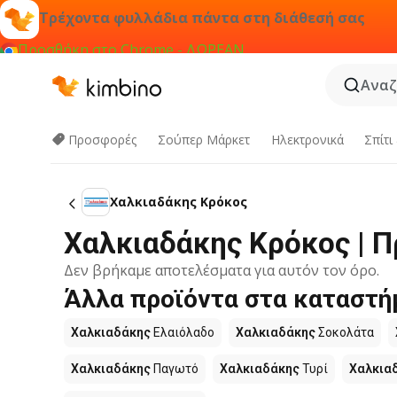
Τρέχοντα φυλλάδια πάντα στη διάθεσή σας
Προσθήκη στο Chrome - ΔΩΡΕΑΝ
Αναζ
Προσφορές
Σούπερ Μάρκετ
Hλεκτρονικά
Σπίτι
Χαλκιαδάκης Κρόκος
Χαλκιαδάκης Κρόκος | 
Δεν βρήκαμε αποτελέσματα για αυτόν τον όρο.
Άλλα προϊόντα στα καταστή
Χαλκιαδάκης
Ελαιόλαδο
Χαλκιαδάκης
Σοκολάτα
Χαλκιαδάκης
Παγωτό
Χαλκιαδάκης
Τυρί
Χαλκια