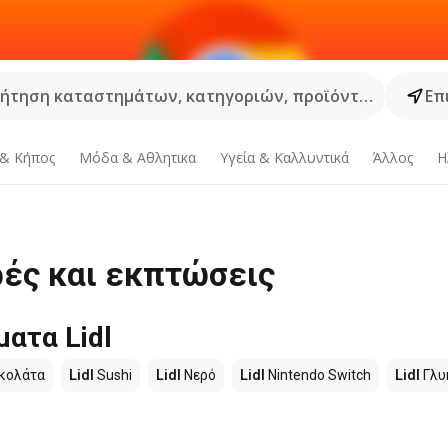
ήτηση καταστημάτων, κατηγοριών, προϊόντων...
Επ
 & Κήπος
Μόδα & Aθλητικα
Υγεία & Καλλυντικά
Άλλος
Η
ρές και εκπτώσεις
ατα Lidl
κολάτα
Lidl
Sushi
Lidl
Νερό
Lidl
Nintendo Switch
Lidl
Γλυ