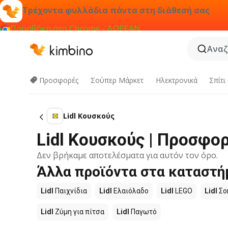
Τρέχοντα φυλλάδια πάντα στη διάθεσή σας
Προσθήκη στο Chrome - ΔΩΡΕΑΝ
Αναζ
Προσφορές
Σούπερ Μάρκετ
Hλεκτρονικά
Σπίτι
Lidl Κουσκούς
Lidl Κουσκούς | Προσφο
Δεν βρήκαμε αποτελέσματα για αυτόν τον όρο.
Άλλα προϊόντα στα καταστήμ
Lidl
Παιχνίδια
Lidl
Ελαιόλαδο
Lidl
LEGO
Lidl
Σο
Lidl
Ζύμη για πίτσα
Lidl
Παγωτό