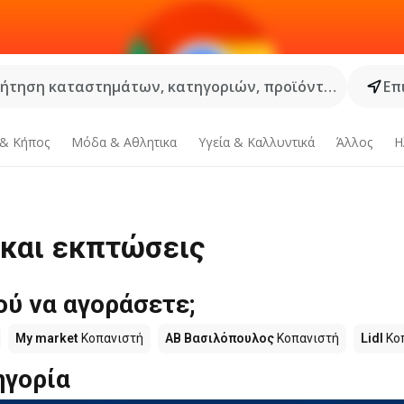
ήτηση καταστημάτων, κατηγοριών, προϊόντων...
Επ
 & Κήπος
Μόδα & Aθλητικα
Υγεία & Καλλυντικά
Άλλος
Η
 και εκπτώσεις
ύ να αγοράσετε;
My market
Κοπανιστή
ΑΒ Βασιλόπουλος
Κοπανιστή
Lidl
Κο
ηγορία