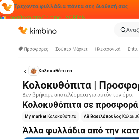
Τρέχοντα φυλλάδια πάντα στη διάθεσή σας
Προσθήκη στο Chrome - ΔΩΡΕΑΝ
Αναζ
Προσφορές
Σούπερ Μάρκετ
Hλεκτρονικά
Σπίτι
Κολοκυθόπιτα
Κολοκυθόπιτα | Προσφο
Δεν βρήκαμε αποτελέσματα για αυτόν τον όρο.
Κολοκυθόπιτα σε προσφορά 
My market
Κολοκυθόπιτα
ΑΒ Βασιλόπουλος
Κολοκυθ
Άλλα φυλλάδια από την κατ