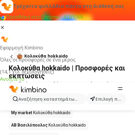
Τρέχοντα φυλλάδια πάντα στη διάθεσή σας
Προσθήκη στο Chrome - ΔΩΡΕΑΝ
Εφαρμογή Kimbino
Κολοκύθα hokkaido
Όλες οι προσφορές σε ένα μέρος
Κολοκύθα hokkaido | Προσφορές και
(14,1 χιλ. αξιολογήσεις)
εκπτώσεις
Ανοίξτε το
Δεν βρήκαμε αποτελέσματα για αυτόν τον όρο.
Κολοκύθα hokkaido σε προσφορά -
Αναζήτηση καταστημάτων, κατηγοριών, προϊόντων...
Επιλογή πόλης
Πού να αγοράσετε;
My market
Κολοκύθα hokkaido
ΑΒ Βασιλόπουλος
Κολοκύθα hokkaido