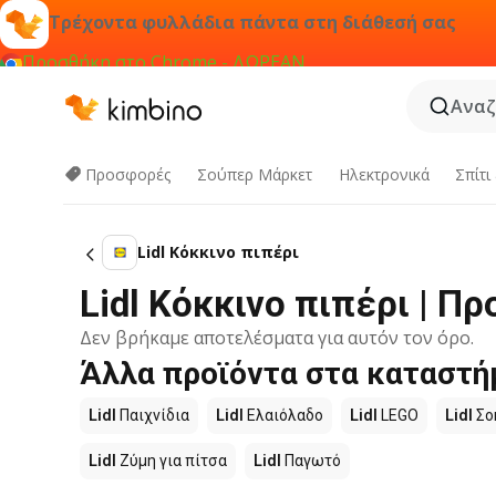
Τρέχοντα φυλλάδια πάντα στη διάθεσή σας
Προσθήκη στο Chrome - ΔΩΡΕΑΝ
Αναζ
Προσφορές
Σούπερ Μάρκετ
Hλεκτρονικά
Σπίτι
Lidl Κόκκινο πιπέρι
Lidl Κόκκινο πιπέρι | 
Δεν βρήκαμε αποτελέσματα για αυτόν τον όρο.
Άλλα προϊόντα στα καταστήμ
Lidl
Παιχνίδια
Lidl
Ελαιόλαδο
Lidl
LEGO
Lidl
Σο
Lidl
Ζύμη για πίτσα
Lidl
Παγωτό