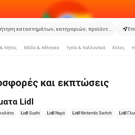
ήτηση καταστημάτων, κατηγοριών, προϊόντων...
Επ
 & Κήπος
Μόδα & Aθλητικα
Υγεία & Καλλυντικά
Άλλος
Η
Προσφορές και εκπτώσεις
ατα Lidl
κολάτα
Lidl
Sushi
Lidl
Νερό
Lidl
Nintendo Switch
Lidl
Γλυ