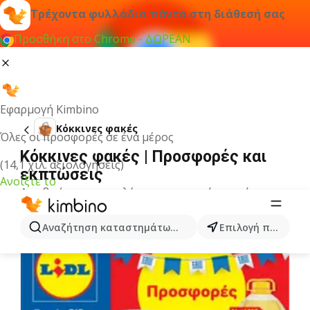
Τρέχοντα φυλλάδια πάντα στη διάθεσή σας
Προσθήκη στο Chrome - ΔΩΡΕΑΝ
Εφαρμογή Kimbino
Κόκκινες φακές
Όλες οι προσφορές σε ένα μέρος
Κόκκινες φακές | Προσφορές και
(14,1 χιλ. αξιολογήσεις)
εκπτώσεις
Ανοίξτε το
Δεν βρήκαμε αποτελέσματα για αυτόν τον όρο.
Άλλα φυλλάδια από την κατηγορία
Αναζήτηση καταστημάτων, κατηγοριών, προϊόντων...
Επιλογή πόλης