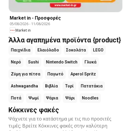
Market in - Προσφορές
05/08/2026
-
11/08/2026
Market in
Άλλα αγαπημένα προϊόντα {product}
Παιχνίδια
Ελαιόλαδο
Σοκολάτα
LEGO
Νερό
Sushi
Nintendo Switch
Γλυκά
Ζύμη για πίτσα
Παγωτό
Aperol Spritz
Ashwagandha
Βιβλία
Τυρί
Πατατάκια
Ποτά
Ψωμί
Ψάρια
Ψάρι
Noodles
Κόκκινες φακές
Ψάχνετε για το κατάστημα με τις πιο προσιτές
τιμές; Βρείτε Κόκκινες φακές στην καλύτερη