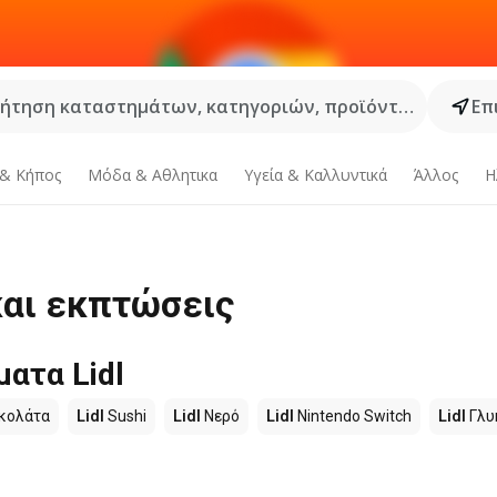
ήτηση καταστημάτων, κατηγοριών, προϊόντων...
Επ
 & Κήπος
Μόδα & Aθλητικα
Υγεία & Καλλυντικά
Άλλος
Η
και εκπτώσεις
ατα Lidl
κολάτα
Lidl
Sushi
Lidl
Νερό
Lidl
Nintendo Switch
Lidl
Γλυ