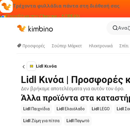
Τρέχοντα φυλλάδια πάντα στη διάθεσή σας
Προσθήκη στο Chrome - ΔΩΡΕΑΝ
Αναζ
Προσφορές
Σούπερ Μάρκετ
Hλεκτρονικά
Σπίτι
Lidl Κινόα
Lidl Κινόα | Προσφορές 
Δεν βρήκαμε αποτελέσματα για αυτόν τον όρο.
Άλλα προϊόντα στα καταστήμ
Lidl
Παιχνίδια
Lidl
Ελαιόλαδο
Lidl
LEGO
Lidl
Σο
Lidl
Ζύμη για πίτσα
Lidl
Παγωτό