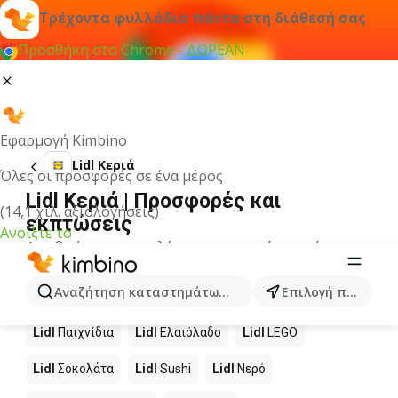
Τρέχοντα φυλλάδια πάντα στη διάθεσή σας
Προσθήκη στο Chrome - ΔΩΡΕΑΝ
Εφαρμογή Kimbino
Lidl Κεριά
Όλες οι προσφορές σε ένα μέρος
Lidl Κεριά | Προσφορές και
(14,1 χιλ. αξιολογήσεις)
εκπτώσεις
Ανοίξτε το
Δεν βρήκαμε αποτελέσματα για αυτόν τον όρο.
Άλλα προϊόντα στα καταστήματα
Αναζήτηση καταστημάτων, κατηγοριών, προϊόντων...
Επιλογή πόλης
Lidl
Lidl
Παιχνίδια
Lidl
Ελαιόλαδο
Lidl
LEGO
Lidl
Σοκολάτα
Lidl
Sushi
Lidl
Νερό