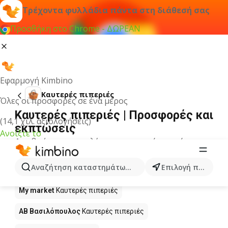
Τρέχοντα φυλλάδια πάντα στη διάθεσή σας
Προσθήκη στο Chrome - ΔΩΡΕΑΝ
Εφαρμογή Kimbino
Καυτερές πιπεριές
Όλες οι προσφορές σε ένα μέρος
Καυτερές πιπεριές | Προσφορές και
(14,1 χιλ. αξιολογήσεις)
εκπτώσεις
Ανοίξτε το
Δεν βρήκαμε αποτελέσματα για αυτόν τον όρο.
Καυτερές πιπεριές σε προσφορά -
Αναζήτηση καταστημάτων, κατηγοριών, προϊόντων...
Επιλογή πόλης
Πού να αγοράσετε;
My market
Καυτερές πιπεριές
ΑΒ Βασιλόπουλος
Καυτερές πιπεριές