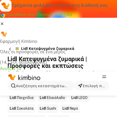
Τρέχοντα φυλλάδια πάντα στη διάθεσή σας
Προσθήκη στο Chrome - ΔΩΡΕΑΝ
Εφαρμογή Kimbino
Lidl Κατεψυγμένα ζυμαρικά
Όλες οι προσφορές σε ένα μέρος
Lidl Κατεψυγμένα ζυμαρικά |
(14,1 χιλ. αξιολογήσεις)
Προσφορές και εκπτώσεις
Ανοίξτε το
Δεν βρήκαμε αποτελέσματα για αυτόν τον όρο.
Άλλα προϊόντα στα καταστήματα
Αναζήτηση καταστημάτων, κατηγοριών, προϊόντων...
Επιλογή πόλης
Lidl
Lidl
Παιχνίδια
Lidl
Ελαιόλαδο
Lidl
LEGO
Lidl
Σοκολάτα
Lidl
Sushi
Lidl
Νερό