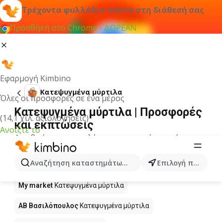
Τρέχοντα φυλλάδια πάντα στη διάθεσή σας
Προσθήκη στο Chrome - ΔΩΡΕΑΝ
Εφαρμογή Kimbino
Κατεψυγμένα μύρτιλα
Όλες οι προσφορές σε ένα μέρος
Κατεψυγμένα μύρτιλα | Προσφορές
(14,1 χιλ. αξιολογήσεις)
και εκπτώσεις
Ανοίξτε το
Δεν βρήκαμε αποτελέσματα για αυτόν τον όρο.
Κατεψυγμένα μύρτιλα σε προσφορά
Αναζήτηση καταστημάτων, κατηγοριών, προϊόντων...
Επιλογή πόλης
- Πού να αγοράσετε;
My market
Κατεψυγμένα μύρτιλα
ΑΒ Βασιλόπουλος
Κατεψυγμένα μύρτιλα