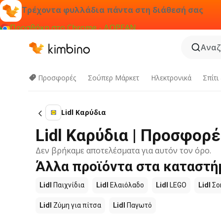
Τρέχοντα φυλλάδια πάντα στη διάθεσή σας
Προσθήκη στο Chrome - ΔΩΡΕΑΝ
Αναζ
Προσφορές
Σούπερ Μάρκετ
Hλεκτρονικά
Σπίτι
Lidl Καρύδια
Lidl Καρύδια | Προσφορ
Δεν βρήκαμε αποτελέσματα για αυτόν τον όρο.
Άλλα προϊόντα στα καταστήμ
Lidl
Παιχνίδια
Lidl
Ελαιόλαδο
Lidl
LEGO
Lidl
Σο
Lidl
Ζύμη για πίτσα
Lidl
Παγωτό