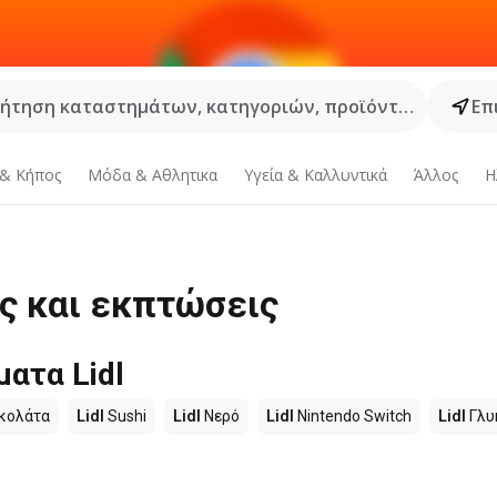
ήτηση καταστημάτων, κατηγοριών, προϊόντων...
Επ
 & Κήπος
Μόδα & Aθλητικα
Υγεία & Καλλυντικά
Άλλος
Η
ές και εκπτώσεις
ατα Lidl
κολάτα
Lidl
Sushi
Lidl
Νερό
Lidl
Nintendo Switch
Lidl
Γλυ