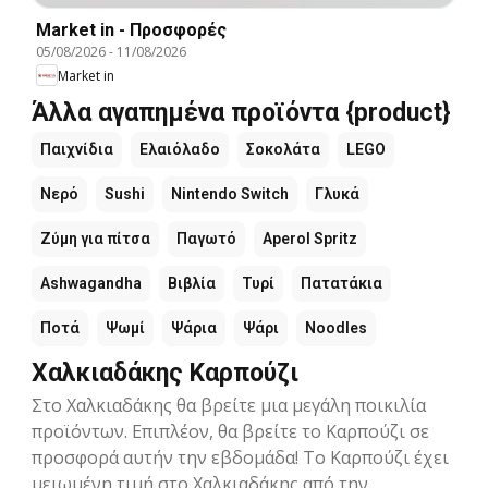
Market in - Προσφορές
05/08/2026
-
11/08/2026
Market in
Άλλα αγαπημένα προϊόντα {product}
Παιχνίδια
Ελαιόλαδο
Σοκολάτα
LEGO
Νερό
Sushi
Nintendo Switch
Γλυκά
Ζύμη για πίτσα
Παγωτό
Aperol Spritz
Ashwagandha
Βιβλία
Τυρί
Πατατάκια
Ποτά
Ψωμί
Ψάρια
Ψάρι
Noodles
Χαλκιαδάκης Καρπούζι
Στο Χαλκιαδάκης θα βρείτε μια μεγάλη ποικιλία
προϊόντων. Επιπλέον, θα βρείτε το Καρπούζι σε
προσφορά αυτήν την εβδομάδα! Το Καρπούζι έχει
μειωμένη τιμή στο Χαλκιαδάκης από την