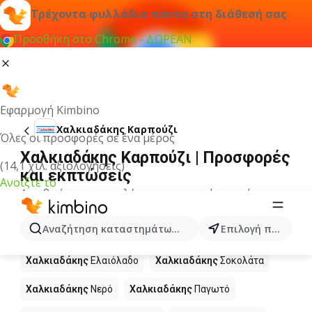
Τρέχοντα φυλλάδια πάντα στη διάθεσή σας
Προσθήκη στο Chrome - ΔΩΡΕΑΝ
Εφαρμογή Kimbino
Χαλκιαδάκης Καρπούζι
Όλες οι προσφορές σε ένα μέρος
Χαλκιαδάκης Καρπούζι | Προσφορές
(14,1 χιλ. αξιολογήσεις)
και εκπτώσεις
Ανοίξτε το
Δεν βρήκαμε αποτελέσματα για αυτόν τον όρο.
Άλλα προϊόντα στα καταστήματα
Αναζήτηση καταστημάτων, κατηγοριών, προϊόντων...
Επιλογή πόλης
Χαλκιαδάκης
Χαλκιαδάκης
Ελαιόλαδο
Χαλκιαδάκης
Σοκολάτα
Χαλκιαδάκης
Νερό
Χαλκιαδάκης
Παγωτό