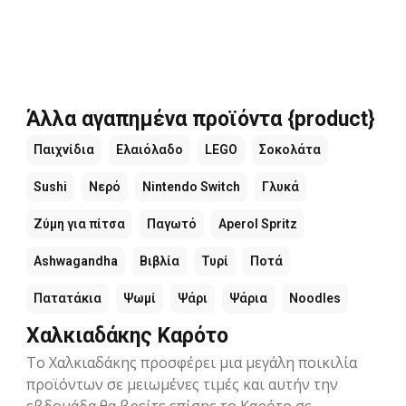
Άλλα αγαπημένα προϊόντα {product}
Παιχνίδια
Ελαιόλαδο
LEGO
Σοκολάτα
Sushi
Νερό
Nintendo Switch
Γλυκά
Ζύμη για πίτσα
Παγωτό
Aperol Spritz
Ashwagandha
Βιβλία
Τυρί
Ποτά
Πατατάκια
Ψωμί
Ψάρι
Ψάρια
Noodles
Χαλκιαδάκης Καρότο
Το Χαλκιαδάκης προσφέρει μια μεγάλη ποικιλία
προϊόντων σε μειωμένες τιμές και αυτήν την