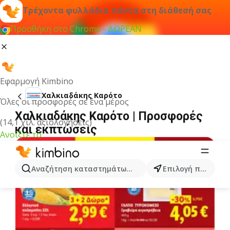
Τρέχοντα φυλλάδια πάντα στη διάθεσή σας
Προσθήκη στο Chrome - ΔΩΡΕΑΝ
Εφαρμογή Kimbino
Χαλκιαδάκης Καρότο
Όλες οι προσφορές σε ένα μέρος
Χαλκιαδάκης Καρότο | Προσφορές
(14,1 χιλ. αξιολογήσεις)
και εκπτώσεις
Ανοίξτε το
Αναζήτηση καταστημάτων, κατηγοριών, προϊόντων...
Επιλογή πόλης