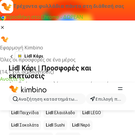
Τρέχοντα φυλλάδια πάντα στη διάθεσή σας
Προσθήκη στο Chrome - ΔΩΡΕΑΝ
Εφαρμογή Kimbino
Lidl Κάρι
Όλες οι προσφορές σε ένα μέρος
Lidl Κάρι | Προσφορές και
(14,1 χιλ. αξιολογήσεις)
εκπτώσεις
Ανοίξτε το
Δεν βρήκαμε αποτελέσματα για αυτόν τον όρο.
Άλλα προϊόντα στα καταστήματα
Αναζήτηση καταστημάτων, κατηγοριών, προϊόντων...
Επιλογή πόλης
Lidl
Lidl
Παιχνίδια
Lidl
Ελαιόλαδο
Lidl
LEGO
Lidl
Σοκολάτα
Lidl
Sushi
Lidl
Νερό