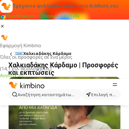
Τρέχοντα φυλλάδια πάντα στη διάθεσή σας
Προσθήκη στο Chrome - ΔΩΡΕΑΝ
Εφαρμογή Kimbino
Χαλκιαδάκης Κάρδαμο
Όλες οι προσφορές σε ένα μέρος
Χαλκιαδάκης Κάρδαμο | Προσφορές
(14,1 χιλ. αξιολογήσεις)
και εκπτώσεις
Ανοίξτε το
Αναζήτηση καταστημάτων, κατηγοριών, προϊόντων...
Επιλογή πόλης