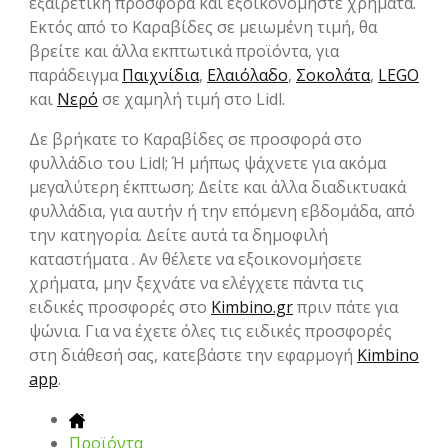
εξαιρετική προσφορά και εξοικονομήστε χρήματα.
Εκτός από το Καραβίδες σε μειωμένη τιμή, θα
βρείτε και άλλα εκπτωτικά προϊόντα, για
παράδειγμα
Παιχνίδια
,
Ελαιόλαδο
,
Σοκολάτα
,
LEGO
και
Νερό
σε χαμηλή τιμή στο Lidl.
Δε βρήκατε το Καραβίδες σε προσφορά στο
φυλλάδιο του Lidl; Ή μήπως ψάχνετε για ακόμα
μεγαλύτερη έκπτωση; Δείτε και άλλα διαδικτυακά
φυλλάδια, για αυτήν ή την επόμενη εβδομάδα, από
την κατηγορία. Δείτε αυτά τα δημοφιλή
καταστήματα . Αν θέλετε να εξοικονομήσετε
χρήματα, μην ξεχνάτε να ελέγχετε πάντα τις
ειδικές προσφορές στο
Kimbino.gr
πριν πάτε για
ψώνια. Για να έχετε όλες τις ειδικές προσφορές
στη διάθεσή σας, κατεβάστε την εφαρμογή
Kimbino
app
.
Προϊόντα