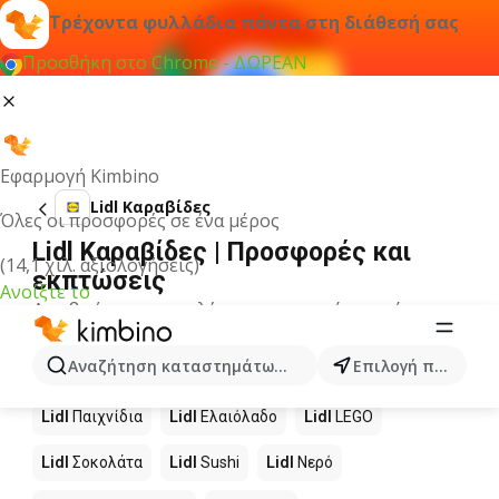
Τρέχοντα φυλλάδια πάντα στη διάθεσή σας
Προσθήκη στο Chrome - ΔΩΡΕΑΝ
Εφαρμογή Kimbino
Lidl Καραβίδες
Όλες οι προσφορές σε ένα μέρος
Lidl Καραβίδες | Προσφορές και
(14,1 χιλ. αξιολογήσεις)
εκπτώσεις
Ανοίξτε το
Δεν βρήκαμε αποτελέσματα για αυτόν τον όρο.
Άλλα προϊόντα στα καταστήματα
Αναζήτηση καταστημάτων, κατηγοριών, προϊόντων...
Επιλογή πόλης
Lidl
Lidl
Παιχνίδια
Lidl
Ελαιόλαδο
Lidl
LEGO
Lidl
Σοκολάτα
Lidl
Sushi
Lidl
Νερό