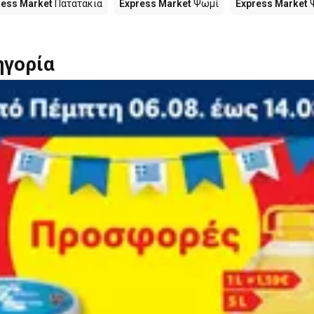
ress Market
Πατατάκια
Express Market
Ψωμί
Express Market
Ψ
ηγορία