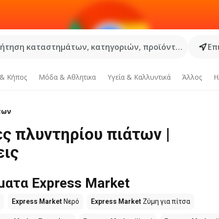
ήτηση καταστημάτων, κατηγοριών, προϊόντων...
Επ
 & Κήπος
Μόδα & Aθλητικα
Υγεία & Καλλυντικά
Άλλος
Η
των
ς πλυντηρίου πιάτων |
εις
ματα Express Market
Express Market
Νερό
Express Market
Ζύμη για πίτσα