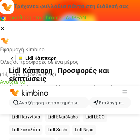
Τρέχοντα φυλλάδια πάντα στη διάθεσή σας
Προσθήκη στο Chrome - ΔΩΡΕΑΝ
Εφαρμογή Kimbino
Lidl Κάππαρη
Όλες οι προσφορές σε ένα μέρος
Lidl Κάππαρη | Προσφορές και
(14,1 χιλ. αξιολογήσεις)
εκπτώσεις
Ανοίξτε το
Δεν βρήκαμε αποτελέσματα για αυτόν τον όρο.
Άλλα προϊόντα στα καταστήματα
Αναζήτηση καταστημάτων, κατηγοριών, προϊόντων...
Επιλογή πόλης
Lidl
Lidl
Παιχνίδια
Lidl
Ελαιόλαδο
Lidl
LEGO
Lidl
Σοκολάτα
Lidl
Sushi
Lidl
Νερό