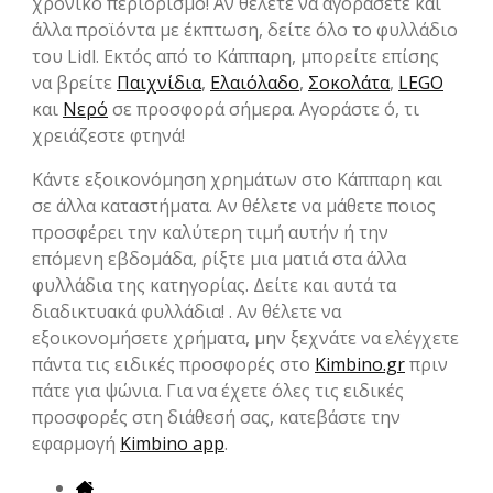
χρονικό περιορισμό! Αν θέλετε να αγοράσετε και
άλλα προϊόντα με έκπτωση, δείτε όλο το φυλλάδιο
του Lidl. Εκτός από το Κάππαρη, μπορείτε επίσης
να βρείτε
Παιχνίδια
,
Ελαιόλαδο
,
Σοκολάτα
,
LEGO
και
Νερό
σε προσφορά σήμερα. Αγοράστε ό, τι
χρειάζεστε φτηνά!
Κάντε εξοικονόμηση χρημάτων στο Κάππαρη και
σε άλλα καταστήματα. Αν θέλετε να μάθετε ποιος
προσφέρει την καλύτερη τιμή αυτήν ή την
επόμενη εβδομάδα, ρίξτε μια ματιά στα άλλα
φυλλάδια της κατηγορίας. Δείτε και αυτά τα
διαδικτυακά φυλλάδια! . Αν θέλετε να
εξοικονομήσετε χρήματα, μην ξεχνάτε να ελέγχετε
πάντα τις ειδικές προσφορές στο
Kimbino.gr
πριν
πάτε για ψώνια. Για να έχετε όλες τις ειδικές
προσφορές στη διάθεσή σας, κατεβάστε την
εφαρμογή
Kimbino app
.