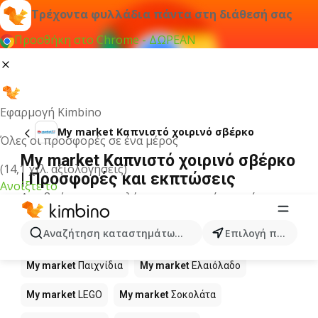
Τρέχοντα φυλλάδια πάντα στη διάθεσή σας
Προσθήκη στο Chrome - ΔΩΡΕΑΝ
Εφαρμογή Kimbino
My market Καπνιστό χοιρινό σβέρκο
Όλες οι προσφορές σε ένα μέρος
My market Καπνιστό χοιρινό σβέρκο
(14,1 χιλ. αξιολογήσεις)
| Προσφορές και εκπτώσεις
Ανοίξτε το
Δεν βρήκαμε αποτελέσματα για αυτόν τον όρο.
Άλλα προϊόντα στα καταστήματα
Αναζήτηση καταστημάτων, κατηγοριών, προϊόντων...
Επιλογή πόλης
My market
My market
Παιχνίδια
My market
Ελαιόλαδο
My market
LEGO
My market
Σοκολάτα