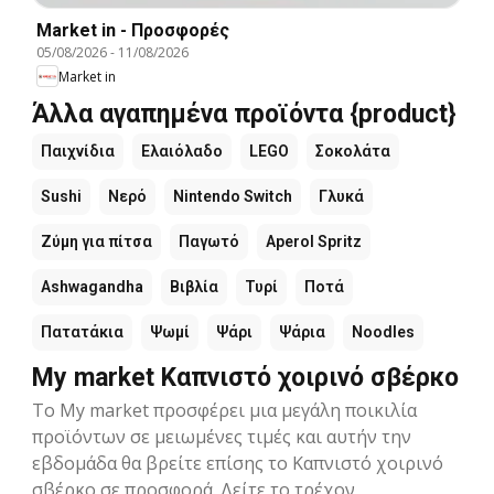
Market in - Προσφορές
05/08/2026
-
11/08/2026
Market in
Άλλα αγαπημένα προϊόντα {product}
Παιχνίδια
Ελαιόλαδο
LEGO
Σοκολάτα
Sushi
Νερό
Nintendo Switch
Γλυκά
Ζύμη για πίτσα
Παγωτό
Aperol Spritz
Ashwagandha
Βιβλία
Τυρί
Ποτά
Πατατάκια
Ψωμί
Ψάρι
Ψάρια
Noodles
My market Καπνιστό χοιρινό σβέρκο
Το My market προσφέρει μια μεγάλη ποικιλία
προϊόντων σε μειωμένες τιμές και αυτήν την
εβδομάδα θα βρείτε επίσης το Καπνιστό χοιρινό
σβέρκο σε προσφορά. Δείτε το τρέχον