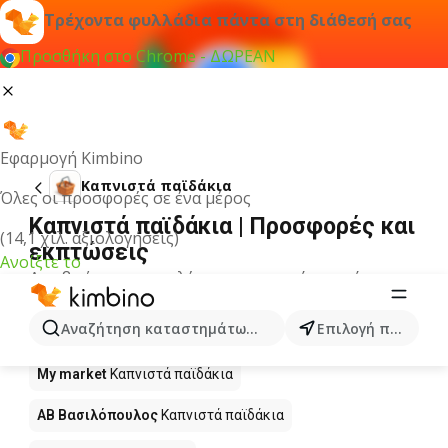
Τρέχοντα φυλλάδια πάντα στη διάθεσή σας
Προσθήκη στο Chrome - ΔΩΡΕΑΝ
Εφαρμογή Kimbino
Καπνιστά παϊδάκια
Όλες οι προσφορές σε ένα μέρος
Καπνιστά παϊδάκια | Προσφορές και
(14,1 χιλ. αξιολογήσεις)
εκπτώσεις
Ανοίξτε το
Δεν βρήκαμε αποτελέσματα για αυτόν τον όρο.
Καπνιστά παϊδάκια σε προσφορά -
Αναζήτηση καταστημάτων, κατηγοριών, προϊόντων...
Επιλογή πόλης
Πού να αγοράσετε;
My market
Καπνιστά παϊδάκια
ΑΒ Βασιλόπουλος
Καπνιστά παϊδάκια