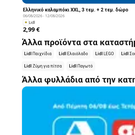
Ελληνικό καλαμπόκι XXL, 3 τεμ. + 2 τεμ. δώρο
06/08/2026
-
12/08/2026
Lidl
2,99 €
Άλλα προϊόντα στα καταστήμ
Lidl
Παιχνίδια
Lidl
Ελαιόλαδο
Lidl
LEGO
Lidl
Σο
Lidl
Ζύμη για πίτσα
Lidl
Παγωτό
Άλλα φυλλάδια από την κατ