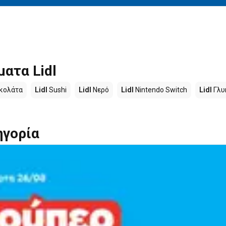
ατα Lidl
κολάτα
Lidl
Sushi
Lidl
Νερό
Lidl
Nintendo Switch
Lidl
Γλυ
ηγορία