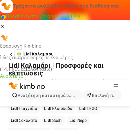
Τρέχοντα φυλλάδια πάντα στη διάθεσή σας
Προσθήκη στο Chrome - ΔΩΡΕΑΝ
Εφαρμογή Kimbino
Lidl Καλαμάρι
Όλες οι προσφορές σε ένα μέρος
Lidl Καλαμάρι | Προσφορές και
(14,1 χιλ. αξιολογήσεις)
εκπτώσεις
Ανοίξτε το
Δεν βρήκαμε αποτελέσματα για αυτόν τον όρο.
Άλλα προϊόντα στα καταστήματα
Αναζήτηση καταστημάτων, κατηγοριών, προϊόντων...
Επιλογή πόλης
Lidl
Lidl
Παιχνίδια
Lidl
Ελαιόλαδο
Lidl
LEGO
Lidl
Σοκολάτα
Lidl
Sushi
Lidl
Νερό