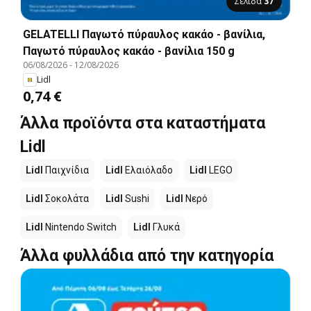
Σελίδα
37
GELATELLI Παγωτό πύραυλος κακάο - βανίλια,
Παγωτό πύραυλος κακάο - βανίλια 150 g
06/08/2026
-
12/08/2026
Lidl
0,74 €
Άλλα προϊόντα στα καταστήματα
Lidl
Lidl
Παιχνίδια
Lidl
Ελαιόλαδο
Lidl
LEGO
Lidl
Σοκολάτα
Lidl
Sushi
Lidl
Νερό
Lidl
Nintendo Switch
Lidl
Γλυκά
Άλλα φυλλάδια από την κατηγορία