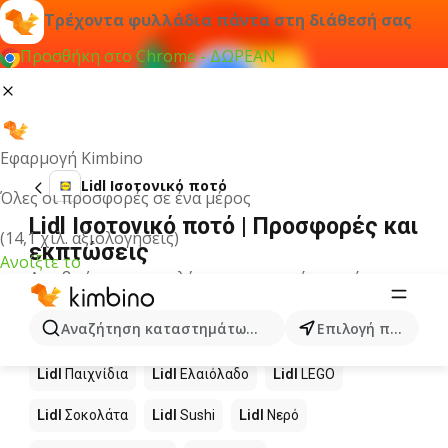
Τρέχοντα φυλλάδια πάντα στη διάθεσή σας
Προσθήκη στο Chrome - ΔΩΡΕΑΝ
Εφαρμογή Kimbino
Lidl Ισοτονικό ποτό
Όλες οι προσφορές σε ένα μέρος
Lidl Ισοτονικό ποτό | Προσφορές και
(14,1 χιλ. αξιολογήσεις)
εκπτώσεις
Ανοίξτε το
Δεν βρήκαμε αποτελέσματα για αυτόν τον όρο.
Άλλα προϊόντα στα καταστήματα
Αναζήτηση καταστημάτων, κατηγοριών, προϊόντων...
Επιλογή πόλης
Lidl
Lidl
Παιχνίδια
Lidl
Ελαιόλαδο
Lidl
LEGO
Lidl
Σοκολάτα
Lidl
Sushi
Lidl
Νερό