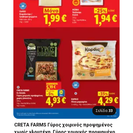
Σελίδα
33
CRETA FARMS Γύρος χοιρινός προψημένος
χωρίς γλουτένη, Γύρος χοιρινός προψημένος