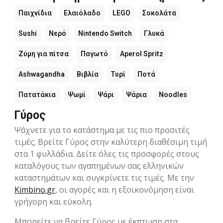
Παιχνίδια
Ελαιόλαδο
LEGO
Σοκολάτα
Sushi
Νερό
Nintendo Switch
Γλυκά
Ζύμη για πίτσα
Παγωτό
Aperol Spritz
Ashwagandha
Βιβλία
Τυρί
Ποτά
Πατατάκια
Ψωμί
Ψάρι
Ψάρια
Noodles
Γύρος
Ψάχνετε για το κατάστημα με τις πιο προσιτές
τιμές; Βρείτε Γύρος στην καλύτερη διαθέσιμη τιμή
στα 1 φυλλάδια. Δείτε όλες τις προσφορές στους
καταλόγους των αγαπημένων σας ελληνικών
καταστημάτων και συγκρίνετε τις τιμές. Με την
Kimbino.gr
, οι αγορές και η εξοικονόμηση είναι
γρήγορη και εύκολη.
Μπορείτε να βρείτε Γύρος με έκπτωση στα