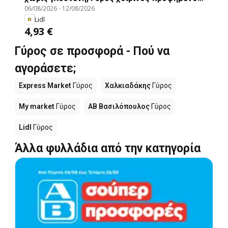
06/08/2026
-
12/08/2026
χωρίς γλουτένη
Lidl
4,93 €
Γύρος σε προσφορά - Πού να
αγοράσετε;
Express Market
Γύρος
Χαλκιαδάκης
Γύρος
My market
Γύρος
ΑΒ Βασιλόπουλος
Γύρος
Lidl
Γύρος
Άλλα φυλλάδια από την κατηγορία