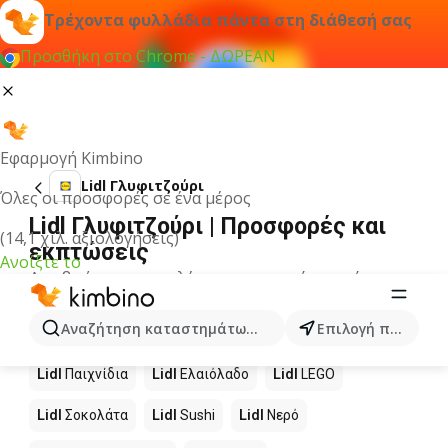
Τρέχοντα φυλλάδια πάντα στη διάθεσή σας
Προσθήκη στο Chrome - ΔΩΡΕΑΝ
Εφαρμογή Kimbino
Lidl Γλυφιτζούρι
Όλες οι προσφορές σε ένα μέρος
Lidl Γλυφιτζούρι | Προσφορές και
(14,1 χιλ. αξιολογήσεις)
εκπτώσεις
Ανοίξτε το
Δεν βρήκαμε αποτελέσματα για αυτόν τον όρο.
Άλλα προϊόντα στα καταστήματα
Αναζήτηση καταστημάτων, κατηγοριών, προϊόντων...
Επιλογή πόλης
Lidl
Lidl
Παιχνίδια
Lidl
Ελαιόλαδο
Lidl
LEGO
Lidl
Σοκολάτα
Lidl
Sushi
Lidl
Νερό