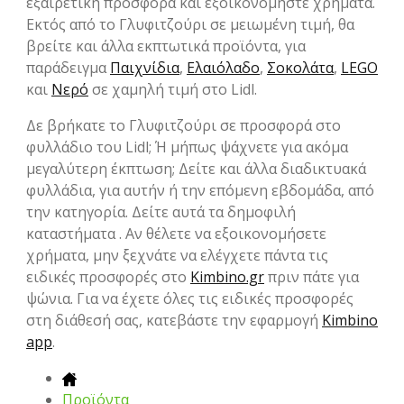
εξαιρετική προσφορά και εξοικονομήστε χρήματα.
Εκτός από το Γλυφιτζούρι σε μειωμένη τιμή, θα
βρείτε και άλλα εκπτωτικά προϊόντα, για
παράδειγμα
Παιχνίδια
,
Ελαιόλαδο
,
Σοκολάτα
,
LEGO
και
Νερό
σε χαμηλή τιμή στο Lidl.
Δε βρήκατε το Γλυφιτζούρι σε προσφορά στο
φυλλάδιο του Lidl; Ή μήπως ψάχνετε για ακόμα
μεγαλύτερη έκπτωση; Δείτε και άλλα διαδικτυακά
φυλλάδια, για αυτήν ή την επόμενη εβδομάδα, από
την κατηγορία. Δείτε αυτά τα δημοφιλή
καταστήματα . Αν θέλετε να εξοικονομήσετε
χρήματα, μην ξεχνάτε να ελέγχετε πάντα τις
ειδικές προσφορές στο
Kimbino.gr
πριν πάτε για
ψώνια. Για να έχετε όλες τις ειδικές προσφορές
στη διάθεσή σας, κατεβάστε την εφαρμογή
Kimbino
app
.
Προϊόντα