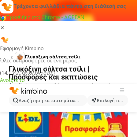
Τρέχοντα φυλλάδια πάντα στη διάθεσή σας
Προσθήκη στο Chrome - ΔΩΡΕΑΝ
Εφαρμογή Kimbino
Γλυκόξινη σάλτσα τσίλι
Όλες οι προσφορές σε ένα μέρος
Γλυκόξινη σάλτσα τσίλι |
(14,1 χιλ. αξιολογήσεις)
Προσφορές και εκπτώσεις
Ανοίξτε το
Δεν βρήκαμε αποτελέσματα για αυτόν τον όρο.
Άλλα φυλλάδια από την κατηγορία
Αναζήτηση καταστημάτων, κατηγοριών, προϊόντων...
Επιλογή πόλης