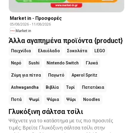
Market in - Προσφορές
05/08/2026
-
11/08/2026
Market in
Άλλα αγαπημένα προϊόντα {product}
Παιχνίδια
Ελαιόλαδο
Σοκολάτα
LEGO
Νερό
Sushi
Nintendo Switch
Γλυκά
Ζύμη για πίτσα
Παγωτό
Aperol Spritz
Ashwagandha
Βιβλία
Τυρί
Πατατάκια
Ποτά
Ψωμί
Ψάρια
Ψάρι
Noodles
Γλυκόξινη σάλτσα τσίλι
Ψάχνετε για το κατάστημα με τις πιο προσιτές
τιμές; Βρείτε Γλυκόξινη σάλτσα τσίλι στην