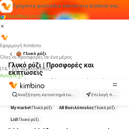
Τρέχοντα φυλλάδια πάντα στη διάθεσή σας
Προσθήκη στο Chrome - ΔΩΡΕΑΝ
Εφαρμογή Kimbino
Γλυκό ρύζι
Όλες οι προσφορές σε ένα μέρος
Γλυκό ρύζι | Προσφορές και
(14,1 χιλ. αξιολογήσεις)
εκπτώσεις
Ανοίξτε το
Δεν βρήκαμε αποτελέσματα για αυτόν τον όρο.
Γλυκό ρύζι σε προσφορά - Πού να
Αναζήτηση καταστημάτων, κατηγοριών, προϊόντων...
Επιλογή πόλης
αγοράσετε;
My market
Γλυκό ρύζι
ΑΒ Βασιλόπουλος
Γλυκό ρύζι
Lidl
Γλυκό ρύζι