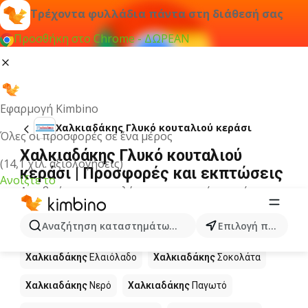
Τρέχοντα φυλλάδια πάντα στη διάθεσή σας
Προσθήκη στο Chrome - ΔΩΡΕΑΝ
Εφαρμογή Kimbino
Χαλκιαδάκης Γλυκό κουταλιού κεράσι
Όλες οι προσφορές σε ένα μέρος
Χαλκιαδάκης Γλυκό κουταλιού
(14,1 χιλ. αξιολογήσεις)
κεράσι | Προσφορές και εκπτώσεις
Ανοίξτε το
Δεν βρήκαμε αποτελέσματα για αυτόν τον όρο.
Άλλα προϊόντα στα καταστήματα
Αναζήτηση καταστημάτων, κατηγοριών, προϊόντων...
Επιλογή πόλης
Χαλκιαδάκης
Χαλκιαδάκης
Ελαιόλαδο
Χαλκιαδάκης
Σοκολάτα
Χαλκιαδάκης
Νερό
Χαλκιαδάκης
Παγωτό