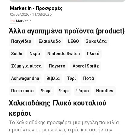
Market in - Προσφορές
05/08/2026
-
11/08/2026
Market in
Άλλα αγαπημένα προϊόντα {product}
Παιχνίδια
Ελαιόλαδο
LEGO
Σοκολάτα
Sushi
Νερό
Nintendo Switch
Γλυκά
Ζύμη για πίτσα
Παγωτό
Aperol Spritz
Ashwagandha
Βιβλία
Τυρί
Ποτά
Πατατάκια
Ψωμί
Ψάρι
Ψάρια
Noodles
Χαλκιαδάκης Γλυκό κουταλιού
κεράσι
Το Χαλκιαδάκης προσφέρει μια μεγάλη ποικιλία
προϊόντων σε μειωμένες τιμές και αυτήν την