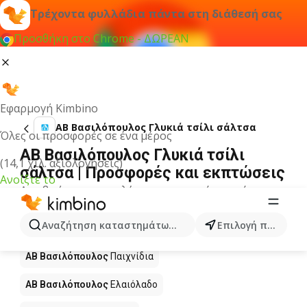
Τρέχοντα φυλλάδια πάντα στη διάθεσή σας
Προσθήκη στο Chrome - ΔΩΡΕΑΝ
Εφαρμογή Kimbino
ΑΒ Βασιλόπουλος Γλυκιά τσίλι σάλτσα
Όλες οι προσφορές σε ένα μέρος
ΑΒ Βασιλόπουλος Γλυκιά τσίλι
(14,1 χιλ. αξιολογήσεις)
σάλτσα | Προσφορές και εκπτώσεις
Ανοίξτε το
Δεν βρήκαμε αποτελέσματα για αυτόν τον όρο.
Άλλα προϊόντα στα καταστήματα ΑΒ
Αναζήτηση καταστημάτων, κατηγοριών, προϊόντων...
Επιλογή πόλης
Βασιλόπουλος
ΑΒ Βασιλόπουλος
Παιχνίδια
ΑΒ Βασιλόπουλος
Ελαιόλαδο