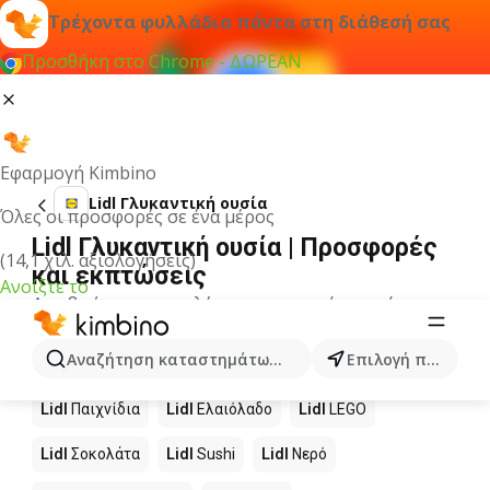
Τρέχοντα φυλλάδια πάντα στη διάθεσή σας
Προσθήκη στο Chrome - ΔΩΡΕΑΝ
Εφαρμογή Kimbino
Lidl Γλυκαντική ουσία
Όλες οι προσφορές σε ένα μέρος
Lidl Γλυκαντική ουσία | Προσφορές
(14,1 χιλ. αξιολογήσεις)
και εκπτώσεις
Ανοίξτε το
Δεν βρήκαμε αποτελέσματα για αυτόν τον όρο.
Άλλα προϊόντα στα καταστήματα
Αναζήτηση καταστημάτων, κατηγοριών, προϊόντων...
Επιλογή πόλης
Lidl
Lidl
Παιχνίδια
Lidl
Ελαιόλαδο
Lidl
LEGO
Lidl
Σοκολάτα
Lidl
Sushi
Lidl
Νερό