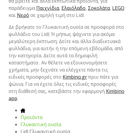
θα βρείτε και άλλα εκπτωτικά προϊόντα, για
παράδειγμα
Παιχνίδια
,
Ελαιόλαδο
,
Σοκολάτα
,
LEGO
και
Νερό
σε χαμηλή τιμή στο Lidl.
Δε βρήκατε το Γλυκαντική ουσία σε προσφορά στο
φυλλάδιο του Lidl; Ή μήπως ψάχνετε για ακόμα
μεγαλύτερη έκπτωση; Δείτε και άλλα διαδικτυακά
φυλλάδια, για αυτήν ή την επόμενη εβδομάδα, από
την κατηγορία. Δείτε αυτά τα δημοφιλή
καταστήματα . Αν θέλετε να εξοικονομήσετε
χρήματα, μην ξεχνάτε να ελέγχετε πάντα τις
ειδικές προσφορές στο
Kimbino.gr
πριν πάτε για
ψώνια. Για να έχετε όλες τις ειδικές προσφορές
στη διάθεσή σας, κατεβάστε την εφαρμογή
Kimbino
app
.
Προϊόντα
Γλυκαντική ουσία
Lidl Γλυκαντική ουσία