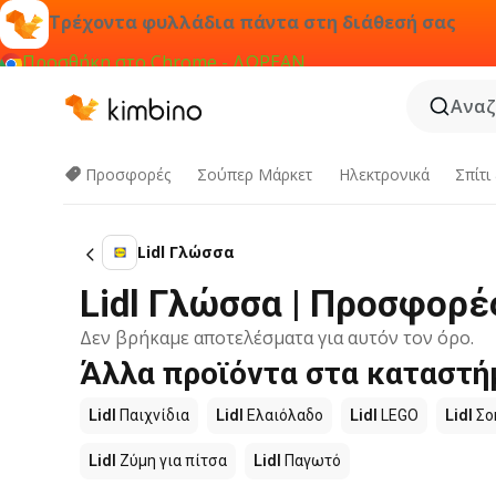
Τρέχοντα φυλλάδια πάντα στη διάθεσή σας
Προσθήκη στο Chrome - ΔΩΡΕΑΝ
Αναζ
Προσφορές
Σούπερ Μάρκετ
Hλεκτρονικά
Σπίτι
Lidl Γλώσσα
Lidl Γλώσσα | Προσφορέ
Δεν βρήκαμε αποτελέσματα για αυτόν τον όρο.
Άλλα προϊόντα στα καταστήμ
Lidl
Παιχνίδια
Lidl
Ελαιόλαδο
Lidl
LEGO
Lidl
Σο
Lidl
Ζύμη για πίτσα
Lidl
Παγωτό