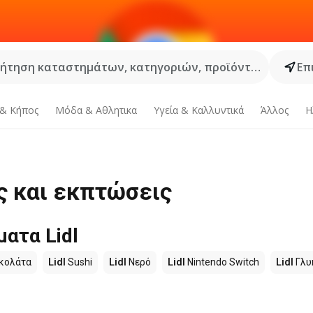
ήτηση καταστημάτων, κατηγοριών, προϊόντων...
Επ
 & Κήπος
Μόδα & Aθλητικα
Υγεία & Καλλυντικά
Άλλος
Η
ς και εκπτώσεις
ατα Lidl
κολάτα
Lidl
Sushi
Lidl
Νερό
Lidl
Nintendo Switch
Lidl
Γλυ