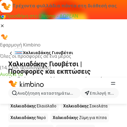
Τρέχοντα φυλλάδια πάντα στη διάθεσή σας
Προσθήκη στο Chrome - ΔΩΡΕΑΝ
Εφαρμογή Kimbino
Χαλκιαδάκης Γιουβέτσι
Όλες οι προσφορές σε ένα μέρος
Χαλκιαδάκης Γιουβέτσι |
(14,1 χιλ. αξιολογήσεις)
Προσφορές και εκπτώσεις
Ανοίξτε το
Δεν βρήκαμε αποτελέσματα για αυτόν τον όρο.
Άλλα προϊόντα στα καταστήματα
Αναζήτηση καταστημάτων, κατηγοριών, προϊόντων...
Επιλογή πόλης
Χαλκιαδάκης
Χαλκιαδάκης
Ελαιόλαδο
Χαλκιαδάκης
Σοκολάτα
Χαλκιαδάκης
Νερό
Χαλκιαδάκης
Ζύμη για πίτσα