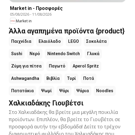
Market in - Προσφορές
05/08/2026
-
11/08/2026
Market in
Άλλα αγαπημένα προϊόντα {product}
Παιχνίδια
Ελαιόλαδο
LEGO
Σοκολάτα
Sushi
Νερό
Nintendo Switch
Γλυκά
Ζύμη για πίτσα
Παγωτό
Aperol Spritz
Ashwagandha
Βιβλία
Τυρί
Ποτά
Πατατάκια
Ψωμί
Ψάρι
Ψάρια
Noodles
Χαλκιαδάκης Γιουβέτσι
Στο Χαλκιαδάκης θα βρείτε μια μεγάλη ποικιλία
προϊόντων. Επιπλέον, θα βρείτε το Γιουβέτσι σε
προσφορά αυτήν την εβδομάδα! Δείτε το τρέχον
διαφημιστικό φυλλάδιο του Χαλκιαδάκης που