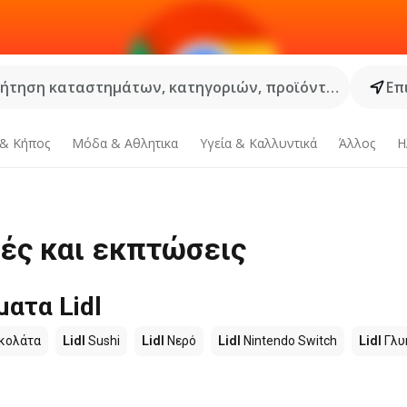
ήτηση καταστημάτων, κατηγοριών, προϊόντων...
Επ
 & Κήπος
Μόδα & Aθλητικα
Υγεία & Καλλυντικά
Άλλος
Η
ρές και εκπτώσεις
ατα Lidl
κολάτα
Lidl
Sushi
Lidl
Νερό
Lidl
Nintendo Switch
Lidl
Γλυ