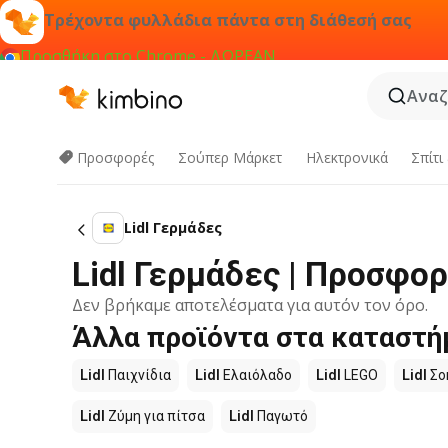
Τρέχοντα φυλλάδια πάντα στη διάθεσή σας
Προσθήκη στο Chrome - ΔΩΡΕΑΝ
Αναζ
Προσφορές
Σούπερ Μάρκετ
Hλεκτρονικά
Σπίτι
Lidl Γερμάδες
Lidl Γερμάδες | Προσφο
Δεν βρήκαμε αποτελέσματα για αυτόν τον όρο.
Άλλα προϊόντα στα καταστήμ
Lidl
Παιχνίδια
Lidl
Ελαιόλαδο
Lidl
LEGO
Lidl
Σο
Lidl
Ζύμη για πίτσα
Lidl
Παγωτό