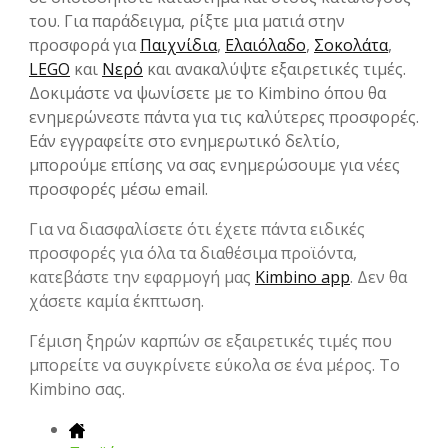
του. Για παράδειγμα, ρίξτε μια ματιά στην
προσφορά για
Παιχνίδια
,
Ελαιόλαδο
,
Σοκολάτα
,
LEGO
και
Νερό
και ανακαλύψτε εξαιρετικές τιμές.
Δοκιμάστε να ψωνίσετε με το Kimbino όπου θα
ενημερώνεστε πάντα για τις καλύτερες προσφορές.
Εάν εγγραφείτε στο ενημερωτικό δελτίο,
μπορούμε επίσης να σας ενημερώσουμε για νέες
προσφορές μέσω email.
Για να διασφαλίσετε ότι έχετε πάντα ειδικές
προσφορές για όλα τα διαθέσιμα προϊόντα,
κατεβάστε την εφαρμογή μας
Kimbino app
. Δεν θα
χάσετε καμία έκπτωση.
Γέμιση ξηρών καρπών σε εξαιρετικές τιμές που
μπορείτε να συγκρίνετε εύκολα σε ένα μέρος. Το
Kimbino σας.