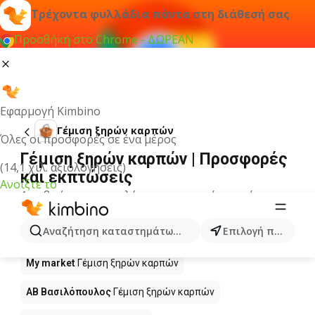
Τρέχοντα φυλλάδια πάντα στη διάθεσή σας
Προσθήκη στο Chrome - ΔΩΡΕΑΝ
Εφαρμογή Kimbino
Γέμιση ξηρών καρπών
Όλες οι προσφορές σε ένα μέρος
Γέμιση ξηρών καρπών | Προσφορές
(14,1 χιλ. αξιολογήσεις)
και εκπτώσεις
Ανοίξτε το
Δεν βρήκαμε αποτελέσματα για αυτόν τον όρο.
Γέμιση ξηρών καρπών σε προσφορά
Αναζήτηση καταστημάτων, κατηγοριών, προϊόντων...
Επιλογή πόλης
- Πού να αγοράσετε;
My market
Γέμιση ξηρών καρπών
ΑΒ Βασιλόπουλος
Γέμιση ξηρών καρπών