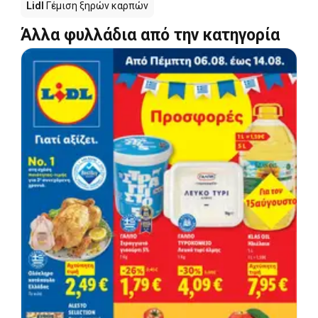
Lidl
Γέμιση ξηρών καρπών
Άλλα φυλλάδια από την κατηγορία