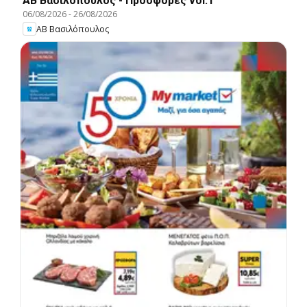
ΑΒ Βασιλόπουλος - Προσφορές vol.1
06/08/2026
-
26/08/2026
ΑΒ Βασιλόπουλος