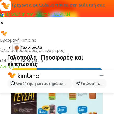
Τρέχοντα φυλλάδια πάντα στη διάθεσή σας
Προσθήκη στο Chrome - ΔΩΡΕΑΝ
Εφαρμογή Kimbino
Γαλοπούλα
Όλες οι προσφορές σε ένα μέρος
Γαλοπούλα | Προσφορές και
(14,1 χιλ. αξιολογήσεις)
εκπτώσεις
Ανοίξτε το
Αναζήτηση καταστημάτων, κατηγοριών, προϊόντων...
Επιλογή πόλης