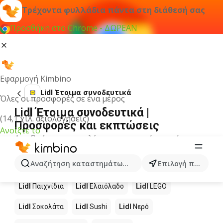
Τρέχοντα φυλλάδια πάντα στη διάθεσή σας
Προσθήκη στο Chrome - ΔΩΡΕΑΝ
Εφαρμογή Kimbino
Lidl Έτοιμα συνοδευτικά
Όλες οι προσφορές σε ένα μέρος
Lidl Έτοιμα συνοδευτικά |
(14,1 χιλ. αξιολογήσεις)
Προσφορές και εκπτώσεις
Ανοίξτε το
Δεν βρήκαμε αποτελέσματα για αυτόν τον όρο.
Άλλα προϊόντα στα καταστήματα
Αναζήτηση καταστημάτων, κατηγοριών, προϊόντων...
Επιλογή πόλης
Lidl
Lidl
Παιχνίδια
Lidl
Ελαιόλαδο
Lidl
LEGO
Lidl
Σοκολάτα
Lidl
Sushi
Lidl
Νερό