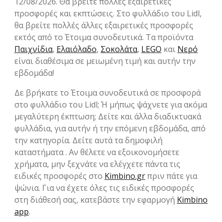
12/08/2026. Θα βρείτε πολλές εξαιρετικές
προσφορές και εκπτώσεις. Στο φυλλάδιο του Lidl,
θα βρείτε πολλές άλλες εξαιρετικές προσφορές
εκτός από το Έτοιμα συνοδευτικά. Τα προϊόντα
Παιχνίδια
,
Ελαιόλαδο
,
Σοκολάτα
,
LEGO
και
Νερό
είναι διαθέσιμα σε μειωμένη τιμή και αυτήν την
εβδομάδα!
Δε βρήκατε το Έτοιμα συνοδευτικά σε προσφορά
στο φυλλάδιο του Lidl; Ή μήπως ψάχνετε για ακόμα
μεγαλύτερη έκπτωση; Δείτε και άλλα διαδικτυακά
φυλλάδια, για αυτήν ή την επόμενη εβδομάδα, από
την κατηγορία. Δείτε αυτά τα δημοφιλή
καταστήματα . Αν θέλετε να εξοικονομήσετε
χρήματα, μην ξεχνάτε να ελέγχετε πάντα τις
ειδικές προσφορές στο
Kimbino.gr
πριν πάτε για
ψώνια. Για να έχετε όλες τις ειδικές προσφορές
στη διάθεσή σας, κατεβάστε την εφαρμογή
Kimbino
app
.