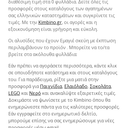
διαθέσιμη τιμή στα 0 φυλλάδια. Δείτε όλες τις
προσφορές στους καταλόγους των αγαπημένων
σας ελληνικών καταστημάτων και συγκρίνετε τις
τιμές. Με την
Kimbino.gr
, οι αγορές και η
εξοικονόμηση είναι γρήγορη και εύκολη.
Οι αλυσίδες που έχουν Εμαγιέ σκεύη με έκπτωση
περιλαμβάνουν το προϊόν . Μπορείτε να το/τα
βρείτε στα ακόλουθα φυλλάδια:
Εάν πρέπει να αγοράσετε περισσότερα, κάντε κλικ
σε οποιοδήποτε κατάστημα και στους καταλόγους
του. Για παράδειγμα, ρίξτε μια ματιά στην
προσφορά για
Παιχνίδια
,
Ελαιόλαδο
,
Σοκολάτα
,
LEGO
και
Νερό
και ανακαλύψτε εξαιρετικές τιμές.
Δοκιμάστε να ψωνίσετε με το Kimbino όπου θα
ενημερώνεστε πάντα για τις καλύτερες προσφορές.
Εάν εγγραφείτε στο ενημερωτικό δελτίο,
μπορούμε επίσης να σας ενημερώσουμε για νέες
προσφορές μέσω email.