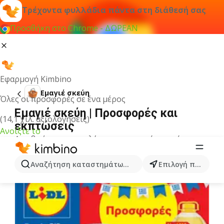
Τρέχοντα φυλλάδια πάντα στη διάθεσή σας
Προσθήκη στο Chrome - ΔΩΡΕΑΝ
Εφαρμογή Kimbino
Εμαγιέ σκεύη
Όλες οι προσφορές σε ένα μέρος
Εμαγιέ σκεύη | Προσφορές και
(14,1 χιλ. αξιολογήσεις)
εκπτώσεις
Ανοίξτε το
Δεν βρήκαμε αποτελέσματα για αυτόν τον όρο.
Άλλα φυλλάδια από την κατηγορία
Αναζήτηση καταστημάτων, κατηγοριών, προϊόντων...
Επιλογή πόλης