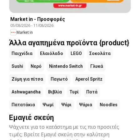
Market in - Προσφορές
05/08/2026
-
11/08/2026
Market in
Άλλα αγαπημένα προϊόντα {product}
Παιχνίδια
Ελαιόλαδο
LEGO
Σοκολάτα
Sushi
Νερό
Nintendo Switch
Γλυκά
Ζύμη για πίτσα
Παγωτό
Aperol Spritz
Ashwagandha
Βιβλία
Τυρί
Ποτά
Πατατάκια
Ψωμί
Ψάρι
Ψάρια
Noodles
Εμαγιέ σκεύη
Ψάχνετε για το κατάστημα με τις πιο προσιτές
τιμές; Βρείτε Εμαγιέ σκεύη στην καλύτερη