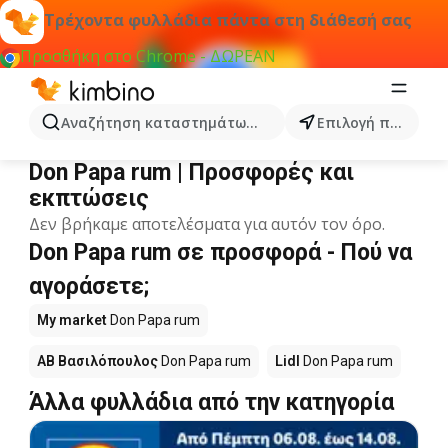
Τρέχοντα φυλλάδια πάντα στη διάθεσή σας
Προσθήκη στο Chrome - ΔΩΡΕΑΝ
Αναζήτηση καταστημάτων, κατηγοριών, προϊόντων...
Επιλογή πόλης
Don Papa rum
Don Papa rum | Προσφορές και
εκπτώσεις
Δεν βρήκαμε αποτελέσματα για αυτόν τον όρο.
Don Papa rum σε προσφορά - Πού να
αγοράσετε;
My market
Don Papa rum
ΑΒ Βασιλόπουλος
Don Papa rum
Lidl
Don Papa rum
Άλλα φυλλάδια από την κατηγορία